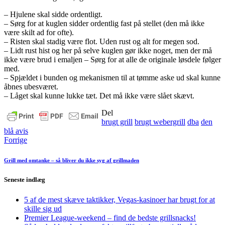
– Hjulene skal sidde ordentligt.
– Sørg for at kuglen sidder ordentlig fast på stellet (den må ikke
være skilt ad for ofte).
– Risten skal stadig være flot. Uden rust og alt for megen sod.
– Lidt rust hist og her på selve kuglen gør ikke noget, men der må
ikke være brud i emaljen – Sørg for at alle de originale løsdele følger
med.
– Spjældet i bunden og mekanismen til at tømme aske ud skal kunne
åbnes ubesværet.
– Låget skal kunne lukke tæt. Det må ikke være slået skævt.
Del
brugt grill
brugt webergrill
dba
den
blå avis
Forrige
Grill med omtanke – så bliver du ikke syg af grillmaden
Seneste indlæg
5 af de mest skæve taktikker, Vegas-kasinoer har brugt for at
skille sig ud
Premier League-weekend – find de bedste grillsnacks!