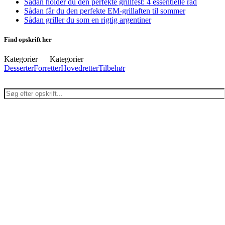
Sådan holder du den perfekte grillfest: 4 essentielle råd
Sådan får du den perfekte EM-grillaften til sommer
Sådan griller du som en rigtig argentiner
Find opskrift her
Kategorier
Kategorier
Desserter
Forretter
Hovedretter
Tilbehør