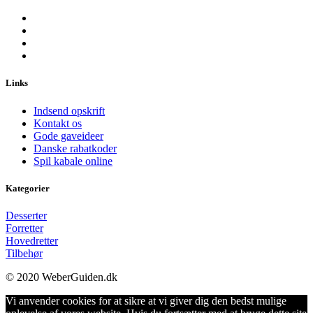
Links
Indsend opskrift
Kontakt os
Gode gaveideer
Danske rabatkoder
Spil kabale online
Kategorier
Desserter
Forretter
Hovedretter
Tilbehør
© 2020 WeberGuiden.dk
Vi anvender cookies for at sikre at vi giver dig den bedst mulige