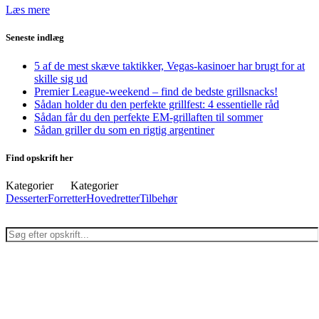
Læs mere
Seneste indlæg
5 af de mest skæve taktikker, Vegas-kasinoer har brugt for at
skille sig ud
Premier League-weekend – find de bedste grillsnacks!
Sådan holder du den perfekte grillfest: 4 essentielle råd
Sådan får du den perfekte EM-grillaften til sommer
Sådan griller du som en rigtig argentiner
Find opskrift her
Kategorier
Kategorier
Desserter
Forretter
Hovedretter
Tilbehør