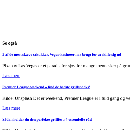
Se også
5 af de mest skæve taktikker, Vegas-kasinoer har brugt for at skille sig ud
Pixabay Las Vegas er et paradis for sjov for mange mennesker på grun
Læs mere
Premier League-weekend – find de bedste grillsnacks!
Kilde: Unsplash Det er weekend, Premier League er i fuld gang og ven
Læs mere
Sådan holder du den perfekte grillfest: 4 essentielle råd