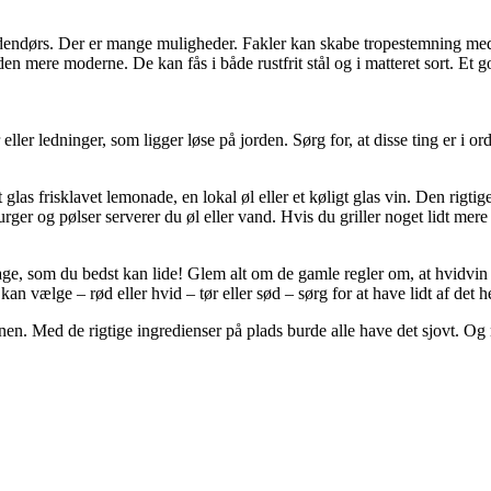
r udendørs. Der er mange muligheder. Fakler kan skabe tropestemning med
l den mere moderne. De kan fås i både rustfrit stål og i matteret sort. Et 
ler ledninger, som ligger løse på jorden. Sørg for, at disse ting er i or
glas frisklavet lemonade, en lokal øl eller et køligt glas vin. Den rigti
er og pølser serverer du øl eller vand. Hvis du griller noget lidt mere sp
 som du bedst kan lide! Glem alt om de gamle regler om, at hvidvin pas
n vælge – rød eller hvid – tør eller sød – sørg for at have lidt af det h
enen. Med de rigtige ingredienser på plads burde alle have det sjovt. 