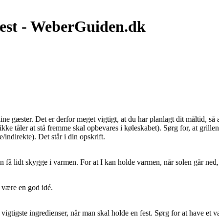
llfest - WeberGuiden.dk
gæster. Det er derfor meget vigtigt, at du har planlagt dit måltid, så alt
ikke tåler at stå fremme skal opbevares i køleskabet). Sørg for, at gril
indirekte). Det står i din opskrift.
 kan få lidt skygge i varmen. For at I kan holde varmen, når solen går ne
n være en god idé.
igtigste ingredienser, når man skal holde en fest. Sørg for at have et va