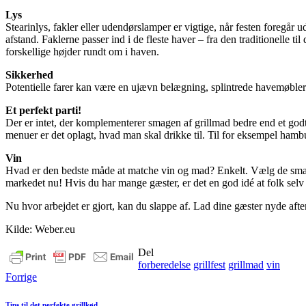
Lys
Stearinlys, fakler eller udendørslamper er vigtige, når festen foregå
afstand. Faklerne passer ind i de fleste haver – fra den traditionelle ti
forskellige højder rundt om i haven.
Sikkerhed
Potentielle farer kan være en ujævn belægning, splintrede havemøbler el
Et perfekt parti!
Der er intet, der komplementerer smagen af grillmad bedre end et godt 
menuer er det oplagt, hvad man skal drikke til. Til for eksempel hamburg
Vin
Hvad er den bedste måde at matche vin og mad? Enkelt. Vælg de smage,
markedet nu! Hvis du har mange gæster, er det en god idé at folk selv ka
Nu hvor arbejdet er gjort, kan du slappe af. Lad dine gæster nyde aft
Kilde: Weber.eu
Del
forberedelse
grillfest
grillmad
vin
Forrige
Tips til det perfekte grillkød