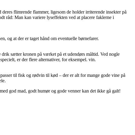
 deres flimrende flammer, ligesom de holder irriterende insekter på
godt råd: Man kan variere lyseffekten ved at placere faklerne i
den, og at der er taget hånd om eventuelle børnefarer.
ge drik sætter kronen på værket på et udendørs måltid. Ved nogle
ecielt, er der flere alternativer, for eksempel. vin.
ser til fisk og rødvin til kød – der er alt for mange gode vine på
ele.
Og med god mad, godt humør og gode venner kan det ikke gå galt!