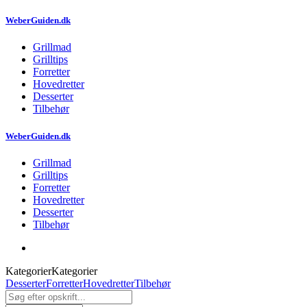
WeberGuiden.dk
Grillmad
Grilltips
Forretter
Hovedretter
Desserter
Tilbehør
WeberGuiden.dk
Grillmad
Grilltips
Forretter
Hovedretter
Desserter
Tilbehør
Kategorier
Kategorier
Desserter
Forretter
Hovedretter
Tilbehør