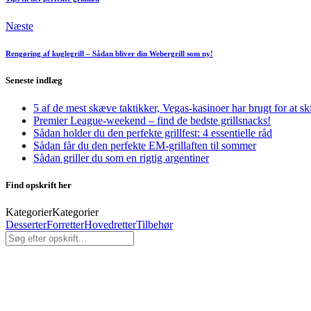
Næste
Rengøring af kuglegrill – Sådan bliver din Webergrill som ny!
Seneste indlæg
5 af de mest skæve taktikker, Vegas-kasinoer har brugt for at ski
Premier League-weekend – find de bedste grillsnacks!
Sådan holder du den perfekte grillfest: 4 essentielle råd
Sådan får du den perfekte EM-grillaften til sommer
Sådan griller du som en rigtig argentiner
Find opskrift her
Kategorier
Kategorier
Desserter
Forretter
Hovedretter
Tilbehør