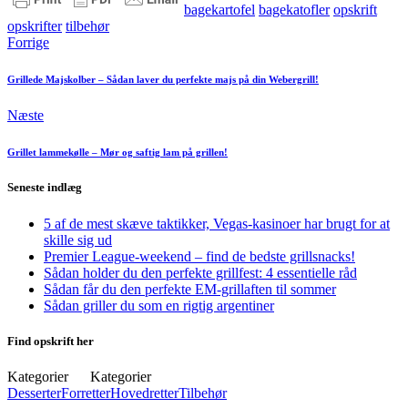
bagekartofel
bagekatofler
opskrift
opskrifter
tilbehør
Forrige
Grillede Majskolber – Sådan laver du perfekte majs på din Webergrill!
Næste
Grillet lammekølle – Mør og saftig lam på grillen!
Seneste indlæg
5 af de mest skæve taktikker, Vegas-kasinoer har brugt for at
skille sig ud
Premier League-weekend – find de bedste grillsnacks!
Sådan holder du den perfekte grillfest: 4 essentielle råd
Sådan får du den perfekte EM-grillaften til sommer
Sådan griller du som en rigtig argentiner
Find opskrift her
Kategorier
Kategorier
Desserter
Forretter
Hovedretter
Tilbehør