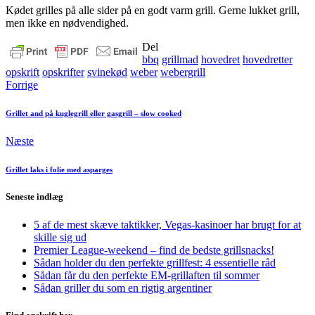
Kødet grilles på alle sider på en godt varm grill. Gerne lukket grill,
men ikke en nødvendighed.
Del
bbq
grillmad
hovedret
hovedretter
opskrift
opskrifter
svinekød
weber
webergrill
Forrige
Grillet and på kuglegrill eller gasgrill – slow cooked
Næste
Grillet laks i folie med asparges
Seneste indlæg
5 af de mest skæve taktikker, Vegas-kasinoer har brugt for at
skille sig ud
Premier League-weekend – find de bedste grillsnacks!
Sådan holder du den perfekte grillfest: 4 essentielle råd
Sådan får du den perfekte EM-grillaften til sommer
Sådan griller du som en rigtig argentiner