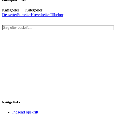
Find opskrift her
Kategorier
Kategorier
Desserter
Forretter
Hovedretter
Tilbehør
Nyttige links
Indsend opskrift